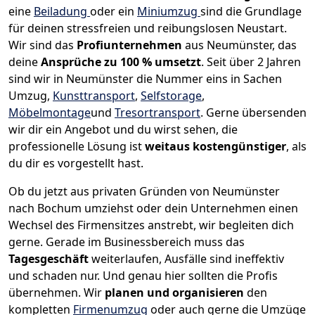
eine
Beiladung
oder ein
Miniumzug
sind die Grundlage
für deinen stressfreien und reibungslosen Neustart.
Wir sind das
Profiunternehmen
aus Neumünster, das
deine
Ansprüche zu 100 % umsetzt
. Seit über 2 Jahren
sind wir in Neumünster die Nummer eins in Sachen
Umzug,
Kunsttransport
,
Selfstorage
,
Möbelmontage
und
Tresortransport
.
Gerne übersenden
wir dir ein Angebot und du wirst sehen, die
professionelle Lösung ist
weitaus kostengünstiger
, als
du dir es vorgestellt hast.
Ob du jetzt aus privaten Gründen von Neumünster
nach Bochum umziehst oder dein Unternehmen einen
Wechsel des Firmensitzes anstrebt, wir begleiten dich
gerne. Gerade im Businessbereich muss das
Tagesgeschäft
weiterlaufen, Ausfälle sind ineffektiv
und schaden nur. Und genau hier sollten die Profis
übernehmen.
Wir
planen und organisieren
den
kompletten
Firmenumzug
oder auch gerne die Umzüge