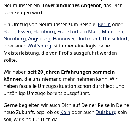
Neumünster ein
unverbindliches Angebot
, das Dich
überzeugen wird.
Ein Umzug von Neumünster zum Beispiel
Berlin
oder
Bonn
,
Essen
,
Hamburg
,
Frankfurt am Main
,
München
,
Nürnberg
,
Augsburg
,
Hannover
,
Dortmund
,
Düsseldorf
,
oder auch
Wolfsburg
ist immer eine logistische
Meisterleistung, die von Profis ausgeführt werden
sollte.
Wir haben
seit
20 Jahren Erfahrungen sammeln
können
, die uns niemand mehr nehmen kann. Wir
haben fast alle Umzugssituation schon durchlebt und
unzählige Umzüge bereits ausgeführt.
Gerne begleiten wir auch Dich auf Deiner Reise in Deine
neue Zukunft, egal ob es
Köln
oder auch
Duisburg
sein
soll, wir sind für Dich da.