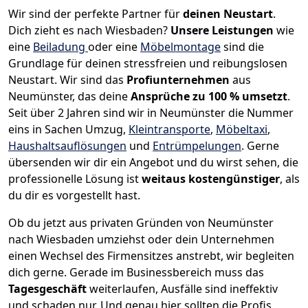
Wir sind der perfekte Partner für
deinen Neustart
.
Dich zieht es nach Wiesbaden?
Unsere Leistungen
wie
eine
Beiladung
oder eine
Möbelmontage
sind die
Grundlage für deinen stressfreien und reibungslosen
Neustart.
Wir sind das
Profiunternehmen
aus
Neumünster, das deine
Ansprüche zu 100 % umsetzt
.
Seit über 2 Jahren sind wir in Neumünster die Nummer
eins in Sachen Umzug,
Kleintransporte
,
Möbeltaxi
,
Haushaltsauflösungen
und
Entrümpelungen
.
Gerne
übersenden wir dir ein Angebot und du wirst sehen, die
professionelle Lösung ist
weitaus kostengünstiger
, als
du dir es vorgestellt hast.
Ob du jetzt aus privaten Gründen von Neumünster
nach Wiesbaden umziehst oder dein Unternehmen
einen Wechsel des Firmensitzes anstrebt, wir begleiten
dich gerne. Gerade im Businessbereich muss das
Tagesgeschäft
weiterlaufen, Ausfälle sind ineffektiv
und schaden nur. Und genau hier sollten die Profis