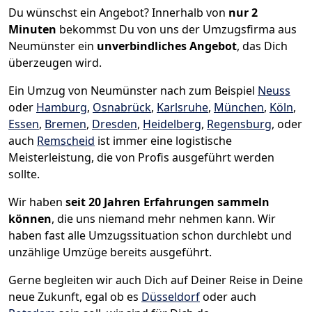
Du wünschst ein Angebot? Innerhalb von
nur 2
Minuten
bekommst Du von uns der Umzugsfirma aus
Neumünster ein
unverbindliches Angebot
, das Dich
überzeugen wird.
Ein Umzug von Neumünster nach zum Beispiel
Neuss
oder
Hamburg
,
Osnabrück
,
Karlsruhe
,
München
,
Köln
,
Essen
,
Bremen
,
Dresden
,
Heidelberg
,
Regensburg
, oder
auch
Remscheid
ist immer eine logistische
Meisterleistung, die von Profis ausgeführt werden
sollte.
Wir haben
seit
20 Jahren Erfahrungen sammeln
können
, die uns niemand mehr nehmen kann. Wir
haben fast alle Umzugssituation schon durchlebt und
unzählige Umzüge bereits ausgeführt.
Gerne begleiten wir auch Dich auf Deiner Reise in Deine
neue Zukunft, egal ob es
Düsseldorf
oder auch